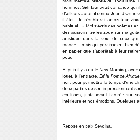
monumentale histoire du socialisme. P
hommes, Sidi leur avait demandé qui il
d’ailleurs aurait-il connu Jean d’Ormes
il était. Je n’oublierai jamais leur 
habituel : « Moi z’écris des poèmes e
des sansons, ze les zoue sur ma guitar
artistique dans la cour de ceux qui 
monde… mais qui paraissaient bien démun
en papier que s’apprêtait à leur reti
peau.
Et puis il y a eu le New Morning, avec
jouer, à l’entracte.
Elf la Pompe Afrique
noir, pour permettre le temps d’une c
deux parties de son impressionnant sp
coulisses, juste avant l’entrée sur
intérieure et nos émotions. Quelques a
Repose en paix Seydina.