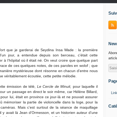
Suiv
News
 fort que je garderai de Seydina Insa Wade : la première
Abonn
’un jour, a entendue depuis son berceau, c’était cette
articl
r à l’hôpital où il
était né. On veut croire que quelque part
 trace de ces quelques notes, de ces paroles en wolof ; que
 manière mystérieuse dont résonne en chacun d’entre nous
e véritablement écoutée, cette petite mélodie.
Pag
ette émission de télé,
Le Cercle de Minuit,
pour laquelle il
pour un passage en direct le soir même, car Hélène Billard,
Lin
 pour lui, était en province ce jour-là et ne pouvait assurer
û mémoriser la partie de violoncelle dans la loge, pour la
Caté
 caméras. Mais c’est surtout de la séance de maquillage
il y avait là Jean d’Ormesson, et un historien auteur d’une