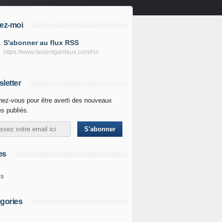
ez-moi
S'abonner au flux RSS
https://www.laurentgardeux.com/rss
letter
ez-vous pour être averti des nouveaux
es publiés.
es
ks
gories