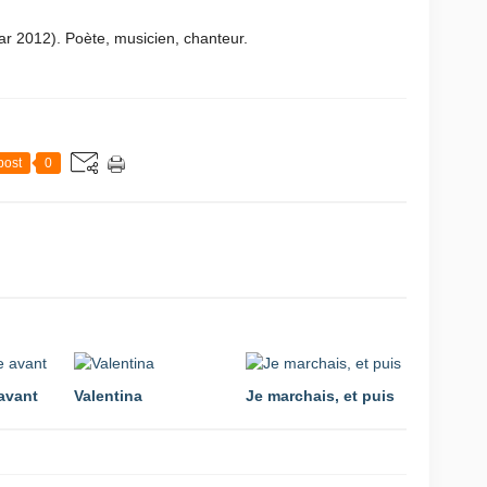
r 2012). Poète, musicien, chanteur.
post
0
avant
Valentina
Je marchais, et puis