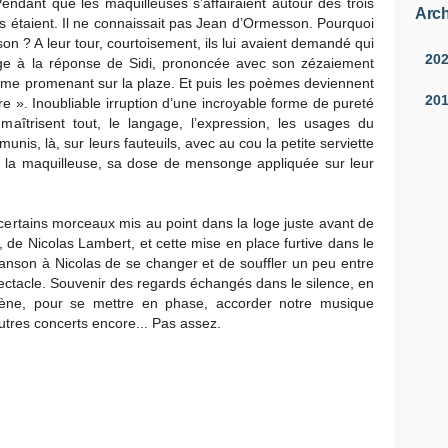
endant que les maquilleuses s’affairaient autour des trois
Arch
s étaient. Il ne connaissait pas Jean d’Ormesson. Pourquoi
son ? A leur tour, courtoisement, ils lui avaient demandé qui
20
visage à la réponse de Sidi, prononcée avec son zézaiement
n me promenant sur la plaze. Et puis les poèmes deviennent
20
e ». Inoubliable irruption d’une incroyable forme de pureté
maîtrisent tout, le langage, l’expression, les usages du
is, là, sur leurs fauteuils, avec au cou la petite serviette
rer la maquilleuse, sa dose de mensonge appliquée sur leur
 certains morceaux mis au point dans la loge juste avant de
, de Nicolas Lambert, et cette mise en place furtive dans le
hanson à Nicolas de se changer et de souffler un peu entre
ectacle. Souvenir des regards échangés dans le silence, en
 scène, pour se mettre en phase, accorder notre musique
utres concerts encore... Pas assez.