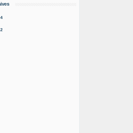
ives
24
12