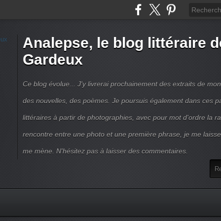
Analepse, le blog littéraire 
Gardeux
Ce blog évolue... J'y livrerai prochainement des extraits de mo
des nouvelles, des poèmes. Je poursuis également dans ces p
littéraires à partir de photographies, avec pour mot d'ordre la rap
rencontre entre une photo et une première phrase, je me laisse 
me mène. N'hésitez pas à laisser des commentaires.