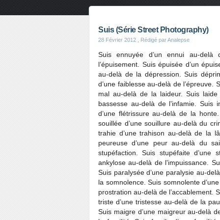
Suis (Série Street Photography)
28 Février 2012
, Rédigé par Analepse
Suis ennuyée d’un ennui au-delà d
l’épuisement. Suis épuisée d’un épuise
au-delà de la dépression. Suis déprim
d’une faiblesse au-delà de l’épreuve.
mal au-delà de la laideur. Suis laid
bassesse au-delà de l’infamie. Suis in
d’une flétrissure au-delà de la honte
souillée d’une souillure au-delà du cri
trahie d’une trahison au-delà de la l
peureuse d’une peur au-delà du sais
stupéfaction. Suis stupéfaite d’une 
ankylose au-delà de l’impuissance. Su
Suis paralysée d’une paralysie au-delà
la somnolence. Suis somnolente d’une 
prostration au-delà de l’accablement. S
triste d’une tristesse au-delà de la p
Suis maigre d’une maigreur au-delà de 