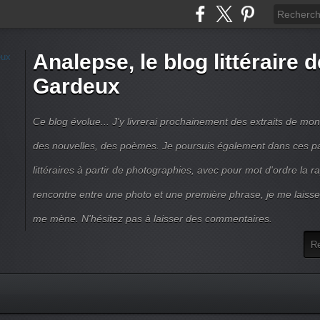
Analepse, le blog littéraire 
Gardeux
Ce blog évolue... J'y livrerai prochainement des extraits de mo
des nouvelles, des poèmes. Je poursuis également dans ces p
littéraires à partir de photographies, avec pour mot d'ordre la rap
rencontre entre une photo et une première phrase, je me laisse 
me mène. N'hésitez pas à laisser des commentaires.