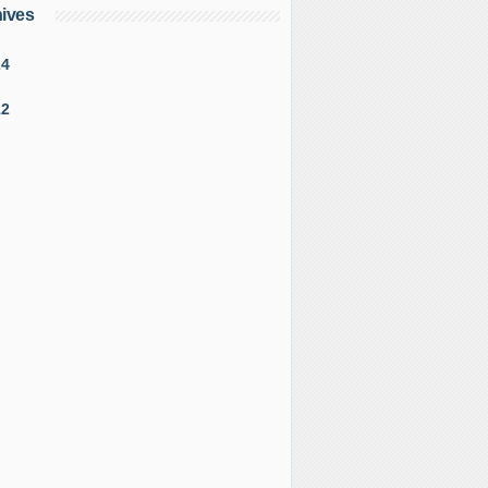
ives
24
12