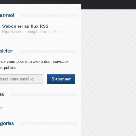
ez-moi
S'abonner au flux RSS
https://www.laurentgardeux.com/rss
letter
ez-vous pour être averti des nouveaux
es publiés.
es
ks
gories