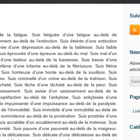
Suiv
e la fatigue. Suis fatiguée d’une fatigue au-delà de
ment au-delà de l’extinction. Suis éteinte d’une extinction
ée d’une dépression au-delà de la faiblesse. Suis faible
News
 Suis éprouvée d’une épreuve au-delà du mal. Suis mal d’un
e d’une laideur au-delà de la bassesse. Suis basse d’une
Abonn
fâme d’une infamie au-delà de la flétrissure. Suis flétrie
articl
. Suis honteuse d’une honte au-delà de la souillure. Suis
me. Suis criminelle d’un crime au-delà de la trahison. Suis
âcheté. Suis lâche d’une lâcheté au-delà de la peur. Suis
issement. Suis saisie d’un saisissement au-delà de la
Pag
stupéfaction au-delà de l’ankylose. Suis ankylosée d’une
is impuissante d’une impuissance au-delà de la paralysie.
 de l’immobilité. Suis immobile d’une immobilité au-delà de
Lin
somnolence au-delà de la prostration. Suis prostrée d’une
uis accablée d’un accablement au-delà de la tristesse. Suis
Caté
auvreté. Suis pauvre d’une pauvreté au-delà de la maigreur.
la délicatesse. Suis délicate d’une délicatesse au-delà de