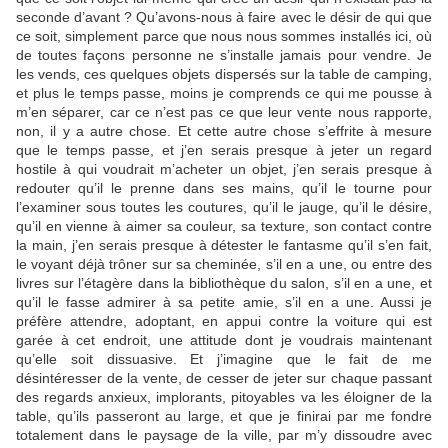
seconde d’avant ? Qu’avons-nous à faire avec le désir de qui que
ce soit, simplement parce que nous nous sommes installés ici, où
de toutes façons personne ne s’installe jamais pour vendre. Je
les vends, ces quelques objets dispersés sur la table de camping,
et plus le temps passe, moins je comprends ce qui me pousse à
m’en séparer, car ce n’est pas ce que leur vente nous rapporte,
non, il y a autre chose. Et cette autre chose s’effrite à mesure
que le temps passe, et j’en serais presque à jeter un regard
hostile à qui voudrait m’acheter un objet, j’en serais presque à
redouter qu’il le prenne dans ses mains, qu’il le tourne pour
l’examiner sous toutes les coutures, qu’il le jauge, qu’il le désire,
qu’il en vienne à aimer sa couleur, sa texture, son contact contre
la main, j’en serais presque à détester le fantasme qu’il s’en fait,
le voyant déjà trôner sur sa cheminée, s’il en a une, ou entre des
livres sur l’étagère dans la bibliothèque du salon, s’il en a une, et
qu’il le fasse admirer à sa petite amie, s’il en a une. Aussi je
préfère attendre, adoptant, en appui contre la voiture qui est
garée à cet endroit, une attitude dont je voudrais maintenant
qu’elle soit dissuasive. Et j’imagine que le fait de me
désintéresser de la vente, de cesser de jeter sur chaque passant
des regards anxieux, implorants, pitoyables va les éloigner de la
table, qu’ils passeront au large, et que je finirai par me fondre
totalement dans le paysage de la ville, par m’y dissoudre avec