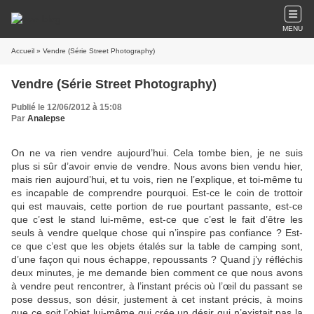
MENU
Accueil
» Vendre (Série Street Photography)
Vendre (Série Street Photography)
Publié le 12/06/2012 à 15:08
Par
Analepse
On ne va rien vendre aujourd’hui. Cela tombe bien, je ne suis
plus si sûr d’avoir envie de vendre. Nous avons bien vendu hier,
mais rien aujourd’hui, et tu vois, rien ne l’explique, et toi-même tu
es incapable de comprendre pourquoi. Est-ce le coin de trottoir
qui est mauvais, cette portion de rue pourtant passante, est-ce
que c’est le stand lui-même, est-ce que c’est le fait d’être les
seuls à vendre quelque chose qui n’inspire pas confiance ? Est-
ce que c’est que les objets étalés sur la table de camping sont,
d’une façon qui nous échappe, repoussants ? Quand j’y réfléchis
deux minutes, je me demande bien comment ce que nous avons
à vendre peut rencontrer, à l’instant précis où l’œil du passant se
pose dessus, son désir, justement à cet instant précis, à moins
que ce soit l’objet lui-même qui crée un désir qui n’existait pas la