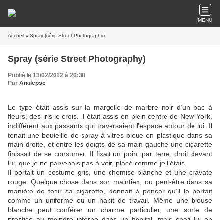
MENU
Accueil
» Spray (série Street Photography)
Spray (série Street Photography)
Publié le 13/02/2012 à 20:38
Par
Analepse
Le type était assis sur la margelle de marbre noir d’un bac à
fleurs, des iris je crois. Il était assis en plein centre de New York,
indifférent aux passants qui traversaient l’espace autour de lui. Il
tenait une bouteille de spray à vitres bleue en plastique dans sa
main droite, et entre les doigts de sa main gauche une cigarette
finissait de se consumer. Il fixait un point par terre, droit devant
lui, que je ne parvenais pas à voir, placé comme je l’étais.
Il portait un costume gris, une chemise blanche et une cravate
rouge. Quelque chose dans son maintien, ou peut-être dans sa
manière de tenir sa cigarette, donnait à penser qu’il le portait
comme un uniforme ou un habit de travail. Même une blouse
blanche peut conférer un charme particulier, une sorte de
prestige au moindre interne dans un hôpital, mais chez lui on