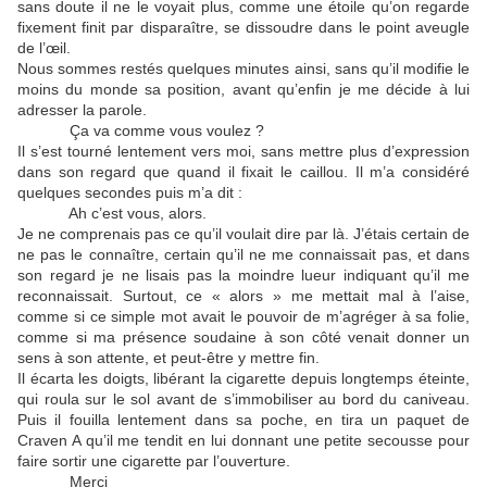
sans doute il ne le voyait plus, comme une étoile qu’on regarde
fixement finit par disparaître, se dissoudre dans le point aveugle
de l’œil.
Nous sommes restés quelques minutes ainsi, sans qu’il modifie le
moins du monde sa position, avant qu’enfin je me décide à lui
adresser la parole.
Ça va comme vous voulez ?
Il s’est tourné lentement vers moi, sans mettre plus d’expression
dans son regard que quand il fixait le caillou. Il m’a considéré
quelques secondes puis m’a dit :
Ah c’est vous, alors.
Je ne comprenais pas ce qu’il voulait dire par là. J’étais certain de
ne pas le connaître, certain qu’il ne me connaissait pas, et dans
son regard je ne lisais pas la moindre lueur indiquant qu’il me
reconnaissait. Surtout, ce « alors » me mettait mal à l’aise,
comme si ce simple mot avait le pouvoir de m’agréger à sa folie,
comme si ma présence soudaine à son côté venait donner un
sens à son attente, et peut-être y mettre fin.
Il écarta les doigts, libérant la cigarette depuis longtemps éteinte,
qui roula sur le sol avant de s’immobiliser au bord du caniveau.
Puis il fouilla lentement dans sa poche, en tira un paquet de
Craven A qu’il me tendit en lui donnant une petite secousse pour
faire sortir une cigarette par l’ouverture.
Merci