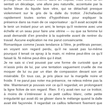
sentait un décalage, une allure peu naturelle, accentuée par la
tache bleue du liquide lave vitre, qui se détachait presque
violemment sur le gris de la dalle du trottoir. J’échafaudai
rapidement toutes sortes d’hypothèses pour expliquer la
présence dans sa main de ce vaporisateur : qu’il avait accepté de
le tenir un instant pour un ami, le temps qu’il revienne avec une
échelle et un seau pour faire une vitrine — ou que sa femme lui
avait demandé d’en prendre à la supérette avant de rentrer du
travail. Aucune explication ne me parut convaincante.
Romantique comme j’avais tendance à l’être, je préférais penser,
en voyant son regard perdu, qu’il ne savait pas lui-même
pourquoi il tenait ce spray à la main, ni même peut-être ce qu’il
faisait là. Ni même peut-être qui il était.
Je ne sais si c’est poussé par une forme de curiosité que je
m’assis près de lui, par une tentation vaguement cruelle de me
moquer de lui ou par un élan de compassion devant son air
misérable. En tous cas, je pris place sur la margelle noire et
froide. Il ne parut pas noter ma présence, ne releva même pas la
tête. Maintenant je pouvais voir ce qu’il regardait, en prolongeant
la ligne fictive de son regard. Rien. Il n’y avait rien sur ce trottoir,
à moins de s’intéresser à ce petit caillou blanc, cette petite
irrégularité qui avait dû se glisser dans le mélange quand la dalle
avait été façonnée. Il regardait ce caillou tellement fixement que